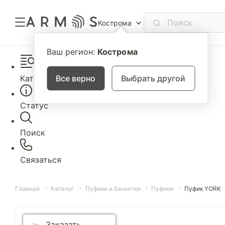
Кострома
Ваш регион:
Кострома
Каталог
Все верно
Выбрать другой
Статус
Поиск
Связаться
Главная
Каталог
Пуфики и банкетки
Пуфики
Пуфик YORK
Заказать