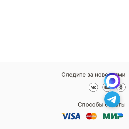
8 (800)-100-85-80
Стать
партнером
Перезвонить мне
Дизайнерам
В нерабочее время
Наши
воспользуйтесь
салоны
формой обратного звонка
Контакты
Пн-Пт: 9:00 - 18:00
компании
amservice@armos-market.ru
Следите за новостями
Способы оплаты