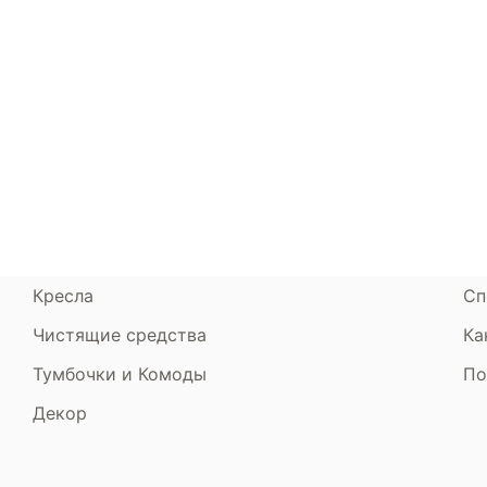
Каталог
Armos
П
Матрасы
О компании
Ак
Кровати
Сертификаты
Ст
Диваны
До
Пуфики и банкетки
Га
Подушки и одеяла
Об
Кресла
Сп
Чистящие средства
Ка
Тумбочки и Комоды
По
Декор