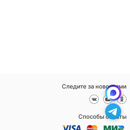
8 (800)-100-85-80
Стать
партнером
Перезвонить мне
Дизайнерам
В нерабочее время
Наши
воспользуйтесь
салоны
формой обратного звонка
Контакты
Пн-Пт: 9:00 - 18:00
компании
amservice@armos-market.ru
Следите за новостями
Способы оплаты