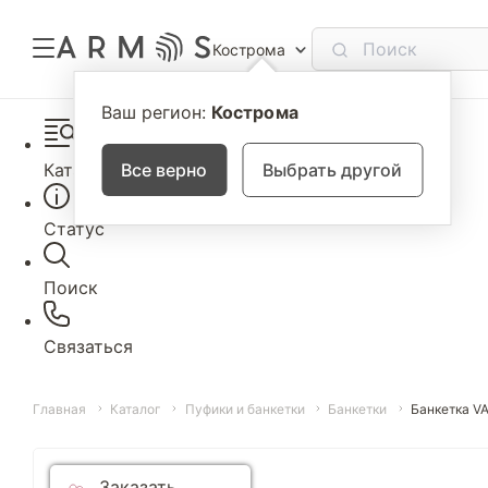
Кострома
Ваш регион:
Кострома
Каталог
Все верно
Выбрать другой
Статус
Поиск
Связаться
Главная
Каталог
Пуфики и банкетки
Банкетки
Банкетка V
Заказать