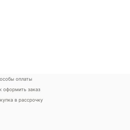
окупателям
Контакты
ции
Наши салоны
атьи
Контакты компании
ставка и оплата
Стать партнером
рантия
Дизайнерам
мен и возврат
особы оплаты
к оформить заказ
купка в рассрочку