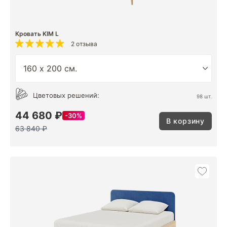
Кровать KIM L
2 отзыва
Цветовых решений:
98 шт.
44 680 ₽
30%
В корзину
63 840 ₽