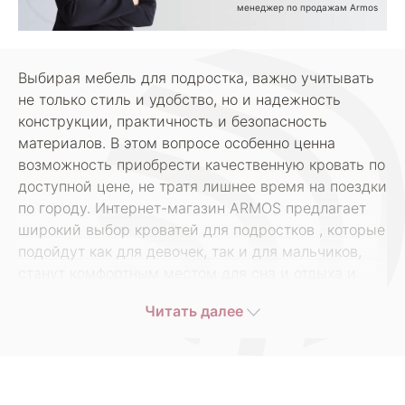
менеджер по продажам Armos
Выбирая мебель для подростка, важно учитывать
не только стиль и удобство, но и надежность
конструкции, практичность и безопасность
материалов. В этом вопросе особенно ценна
возможность приобрести качественную кровать по
доступной цене, не тратя лишнее время на поездки
по городу. Интернет-магазин ARMOS предлагает
широкий выбор кроватей для подростков , которые
подойдут как для девочек, так и для мальчиков,
станут комфортным местом для сна и отдыха и
органично впишутся в любой интерьер.
Читать далее
В нашем онлайн-каталоге представлены
разнообразные модели — от строгих классических
решений до современных вариантов с
интересными деталями дизайна. Все изделия