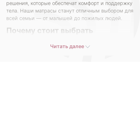
решения, которые обеспечат комфорт и поддержку
тела. Наши матрасы станут отличным выбором для
всей семьи — от малышей до пожилых людей.
Почему стоит выбрать
кокосовые матрасы?
Читать далее
Кокосовые матрасы уже давно завоевали доверие
благодаря своему натуральному составу и
ортопедическим свойствам. Основой таких
изделий служит кокосовое волокно — экологичный
материал, обладающий высокой плотностью и
воздухопроницаемостью. Это делает его
идеальным для создания упругой поверхности,
которая равномерно распределяет нагрузку и
способствует правильному положению
позвоночника во время сна.
Такие матрасы особенно рекомендованы тем, кто: