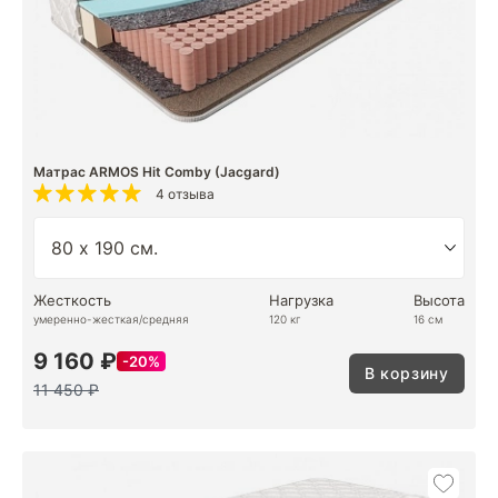
Матрас ARMOS Hit Comby (Jacgard)
4 отзыва
Жесткость
Нагрузка
Высота
умеренно-жесткая/средняя
120 кг
16 см
9 160 ₽
20%
В корзину
11 450 ₽