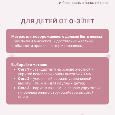
и безопасные наполнители
Д
Л
Я
Д
Е
Т
Е
Й
О
Т
0
-
3
Л
Е
Т
Матрас для новорожденного должен быть новым
- без пыли и микробов, и достаточно жестким,
чтобы кости правильно формировалось.
Выбирайте матрас:
Cera 1
- стандартный на основе жесткой и
упругой кокосовой койры высотой 70 мм;
Cera 2
- усиленный вариант увеличенной
высоты - 90 мм - для крупных детей;
Cera 3
- вариант эконом на основе упругого и
гипоаллергенного струтофайбера высотой
60мм.