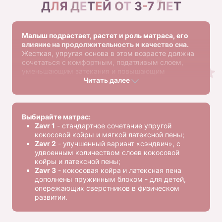
Д
Л
Я
Д
Е
Т
Е
Й
О
Т
3
-
7
Л
Е
Т
Малыш подрастает, растет и роль матраса, его
влияние на продолжительность и качество сна.
Жесткая, упругая основа в этом возрасте должна
сочетаться с комфортным, податливым слоем,
уменьшающим затекания и повышающим
анатомичность.
Читать далее
Выбирайте матрас:
Zavr 1
- стандартное сочетание упругой
кокосовой койры и мягкой латексной пены;
Zavr 2
- улучшенный вариант «сэндвич», с
удвоенным количеством слоев кокосовой
койры и латексной пены;
Zavr 3
- кокосовая койра и латексная пена
дополнены пружинным блоком - для детей,
опережающих сверстников в физическом
развитии.