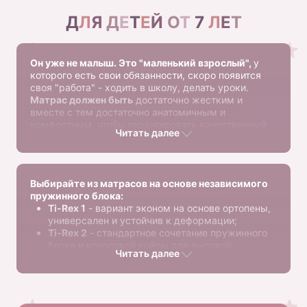
Д
Л
Я
Д
Е
Т
Е
Й
О
Т
7
Л
Е
Т
Он уже не малыш. Это "маленький взрослый",
у
которого есть свои обязанности, скоро появится
своя "работа" - ходить в школу, делать уроки.
Матрас должен быть
достаточно жестким и
вместе с тем достаточно анатомичным и
комфортным, чтобы гарантировать качественный
Читать далее
сон, во время которого развивается головной мозг
и происходит усваивание полученной за день
информации.
Выбирайте из матрасов на основе независимого
пружинного блока:
Ti-Rex 1
- вариант эконом на основе ортопены,
универсален и устойчив к деформации;
Ti-Rex 2
- стандартное сочетание пружинного
блока и кокосовой койры для высокой
Читать далее
жесткости;
Ti-Rex 3
- двусторонний вариант с разной
жесткостью сторон, для идеальной подстройки
под любого ребенка, независимо от возраста.