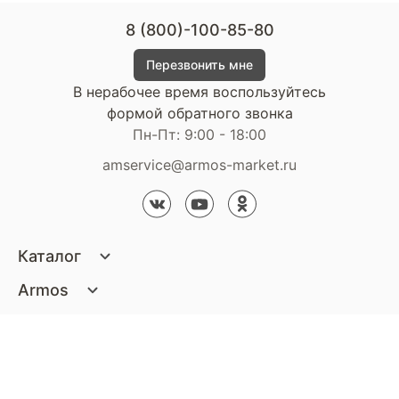
8 (800)-100-85-80
Перезвонить мне
В нерабочее время воспользуйтесь
формой обратного звонка
Пн-Пт: 9:00 - 18:00
amservice@armos-market.ru
Каталог
Матрасы
Armos
Кровати
О компании
Покупателям
Диваны
Сертификаты
Акции
Пуфики и банкетки
Контакты
Статьи
Наши салоны
Подушки и одеяла
Стать партнером
Доставка и оплата