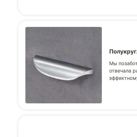
Полукруг
Мы позабот
отвечала р
эффектному