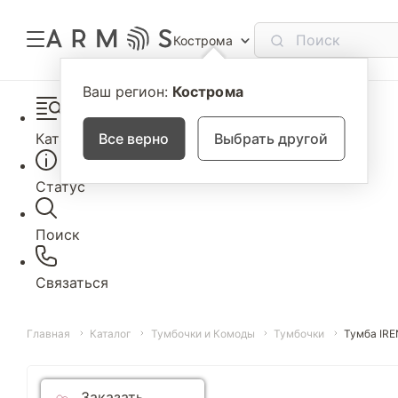
Кострома
Ваш регион:
Кострома
Каталог
Все верно
Выбрать другой
Статус
Поиск
Связаться
Главная
Каталог
Тумбочки и Комоды
Тумбочки
Тумба IRE
Заказать