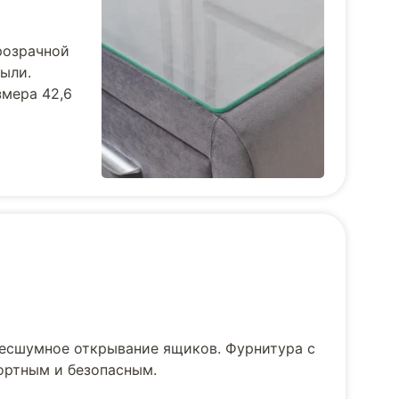
розрачной
пыли.
змера 42,6
есшумное открывание ящиков. Фурнитура с
ортным и безопасным.