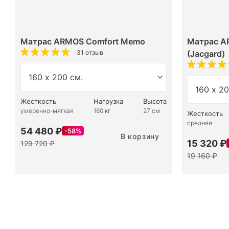
Матрас ARMOS Comfort Memo
Матрас A
31 отзыв
(Jacgard)
Жесткость
Нагрузка
Высота
умеренно-мягкая
160 кг
27 см
Жесткость
средняя
54 480 ₽
58%
В корзину
15 320 ₽
129 720 ₽
19 160 ₽