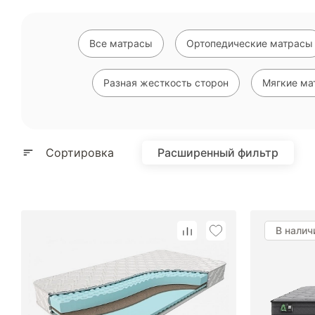
Все матрасы
Ортопедические матрасы
Разная жесткость сторон
Мягкие ма
Высокие матрасы
Недорогие матрасы
Сортировка
Расширенный фильтр
Полутороспальные матрасы
Двус
В налич