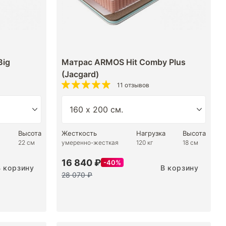
Big
Матрас ARMOS Hit Comby Plus
(Jacgard)
11 отзывов
Высота
Жесткость
Нагрузка
Высота
22 см
умеренно-жесткая
120 кг
18 см
16 840 ₽
40%
В корзину
В корзину
28 070 ₽