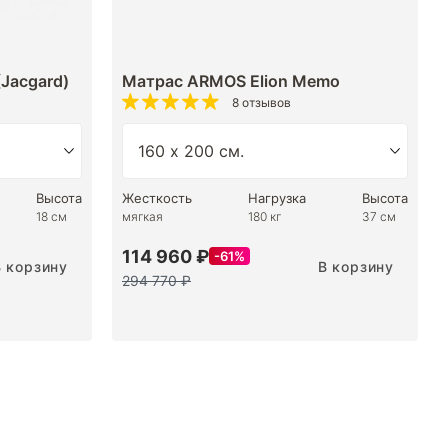
Jacgard)
Матрас ARMOS Elion Memo
8 отзывов
Высота
Жесткость
Нагрузка
Высота
18 см
мягкая
180 кг
37 см
114 960 ₽
61%
В корзину
В корзину
294 770 ₽