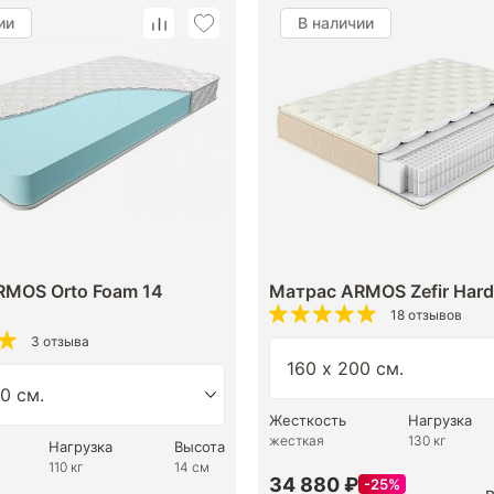
ии
В наличии
RMOS Orto Foam 14
Матрас ARMOS Zefir Hard
18 отзывов
3 отзыва
Жесткость
Нагрузка
жесткая
130 кг
Нагрузка
Высота
110 кг
14 см
34 880 ₽
25%