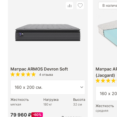
В налич
Матрас ARMOS Devron Soft
Матрас A
4 отзыва
(Jacgard)
Жесткость
Нагрузка
Высота
мягкая
180 кг
32 см
Жесткость
средняя
79 960 ₽
60%