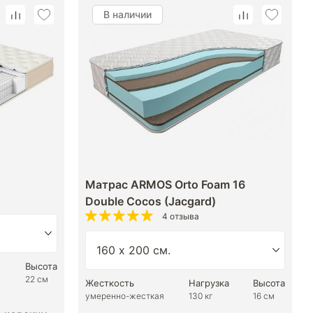
В наличии
Матрас ARMOS Orto Foam 16
Double Cocos (Jacgard)
4 отзыва
Высота
22 см
Жесткость
Нагрузка
Высота
умеренно-жесткая
130 кг
16 см