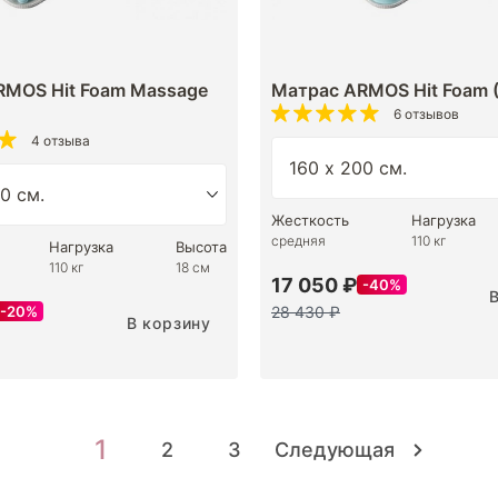
RMOS Hit Foam Massage
Матрас ARMOS Hit Foam (
6 отзывов
4 отзыва
Жесткость
Нагрузка
средняя
110 кг
Нагрузка
Высота
110 кг
18 см
17 050 ₽
40%
28 430 ₽
20%
В корзину
1
2
3
Следующая