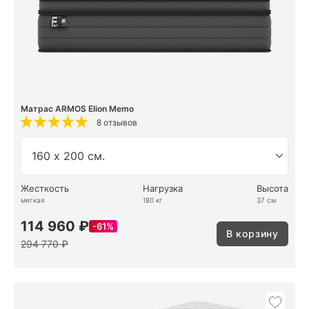
Матрас ARMOS Elion Memo
8 отзывов
Жесткость
Нагрузка
Высота
мягкая
180 кг
37 см
114 960 ₽
61%
В корзину
294 770 ₽