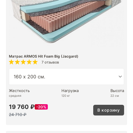
Матрас ARMOS Hit Foam Big (Jacgard)
7 отзывов
Жесткость
Нагрузка
Высота
средняя
120 кг
22 см
19 760 ₽
20%
В корзину
24 710 ₽