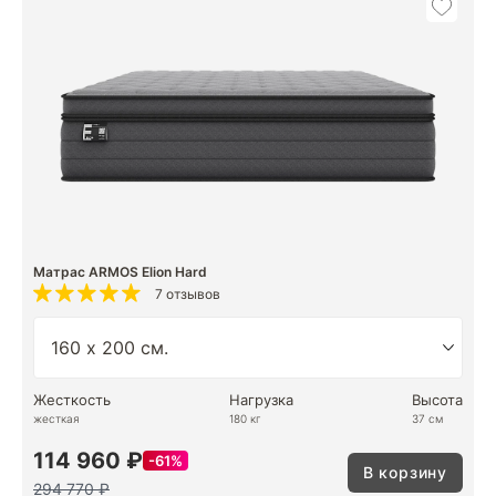
Матрас ARMOS Elion Hard
7 отзывов
Жесткость
Нагрузка
Высота
жесткая
180 кг
37 см
114 960 ₽
61%
В корзину
294 770 ₽