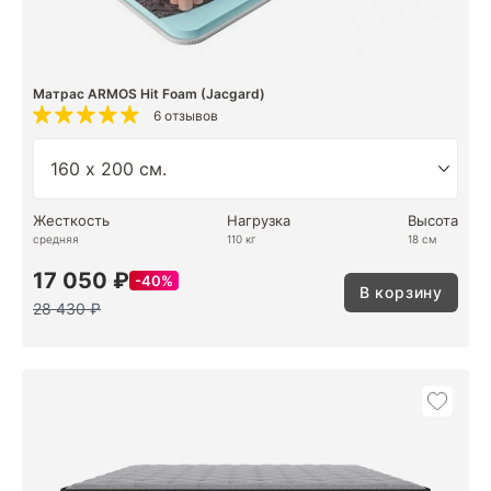
Матрас ARMOS Hit Foam (Jacgard)
6 отзывов
Жесткость
Нагрузка
Высота
средняя
110 кг
18 см
17 050 ₽
40%
В корзину
28 430 ₽