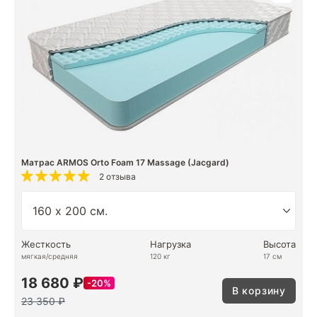
Матрас ARMOS Orto Foam 17 Massage (Jacgard)
2 отзыва
Жесткость
Нагрузка
Высота
мягкая/средняя
120 кг
17 см
18 680 ₽
20%
В корзину
23 350 ₽