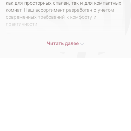
как для просторных спален, так и для компактных
комнат. Наш ассортимент разработан с учетом
современных требований к комфорту и
практичности.
Двуспальные кровати – основа
здорового сна
Читать далее
Двуспальная кровать — это важный элемент
интерьера любой спальни. От нее зависит комфорт
сна, настроение утром и общее самочувствие. В
нашем каталоге представлены модели различных
стилей: от классики до минимализма. Вы можете
выбрать конструкцию с изголовьем или без него, с
дополнительными ящиками для хранения или с
мягкими вставками.
Мы понимаем, что покупка мебели — это всегда
ответственный шаг. Поэтому каждая модель
проходит строгий контроль качества перед