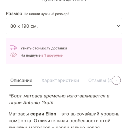
Размер
Не нашли нужный размер?
Узнать стоимость доставки
На подиуме
в 1 шоуруме
Описание
Характеристики
Отзывы (4)
У
*Борт матраса временно изготавливается в
ткани Antonio Grafit
Матрасы
серии Elion
– это высочайший уровень
комфорта. Отличительная особенность этой
линейки матрасов – кардинально новая