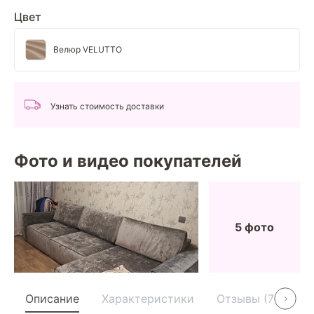
Цвет
Велюр VELUTTO
Узнать стоимость доставки
Фото и видео покупателей
5 фото
Описание
Характеристики
Отзывы (7)
Ус