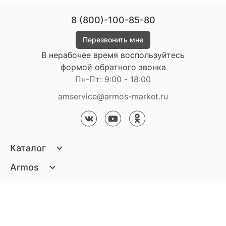
8 (800)-100-85-80
Перезвонить мне
В нерабочее время воспользуйтесь
формой обратного звонка
Пн-Пт: 9:00 - 18:00
amservice@armos-market.ru
Каталог
Матрасы
Armos
Кровати
О компании
Покупателям
Диваны
Сертификаты
Акции
Пуфики и банкетки
Контакты
Статьи
Наши салоны
Подушки и одеяла
Стать партнером