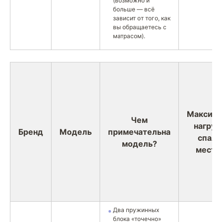
(возможно и
больше — всё
зависит от того, как
вы обращаетесь с
матрасом).
Максима
Чем
нагруз
Бренд
Модель
примечательна
спаль
модель?
место 
Два пружинных
блока «точечно»