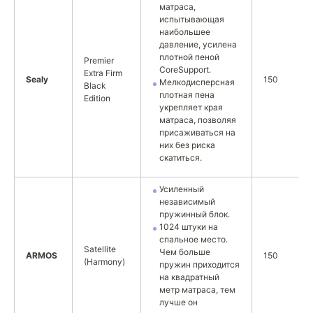
матраса,
испытывающая
наибольшее
давление, усилена
плотной пеной
Premier
CoreSupport.
Extra Firm
Sealy
150
Мелкодисперсная
Black
плотная пена
Edition
укрепляет края
матраса, позволяя
присаживаться на
них без риска
скатиться.
Усиленный
независимый
пружинный блок.
1024 штуки на
спальное место.
Satellite
Чем больше
ARMOS
150
(Harmony)
пружин приходится
на квадратный
метр матраса, тем
лучше он