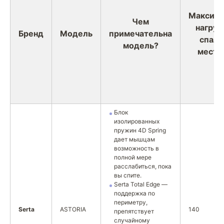
Максима
Чем
нагруз
Бренд
Модель
примечательна
спаль
модель?
место 
Блок
изолированных
пружин 4D Spring
дает мышцам
возможность в
полной мере
расслабиться, пока
вы спите.
Serta Total Edge —
поддержка по
периметру,
Serta
ASTORIA
140
препятствует
случайному