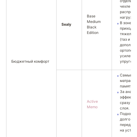
отдельно
чехле дл
распреде
Base
нагрузки.
Medium
В зоне, н
Sealy
Black
приходят
Edition
тяжелые 
(таз и по
дополнит
ортопены
усиления
Бюджетный комфорт
упругост
Самый б
матрас с
памяти н
За анато
эффект о
Active
сразу 4 
Memo
слоя.
Подходит 
долго во
перед сн
на устал