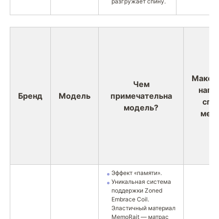
разгружает спину.
Макси
Чем
нагру
Бренд
Модель
примечательна
спа
модель?
мест
Эффект «памяти».
Уникальная система
поддержки Zoned
Embrace Coil.
Эластичный материал
MemoRait — матрас