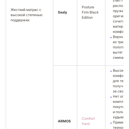
счет гра
располо
Posture
Жесткий матрас с
пружин и
Sealy
Firm Black
высокой степенью
оригинал
Edition
поддержки
сочетани
материал
комфортн
Верхний 
из трико
полотна, 
вытягива
сминаетс
Высокий (
комфортн
для тех, 
получить
за свои д
Нет огра
комплек
покупате
и полным
худым.
Comfort
ARMOS
Применя
Hard
технолог