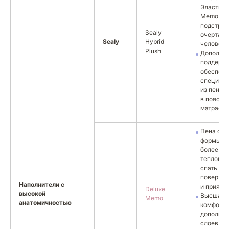
Эластичн
MemoRait
подстраи
Sealy
очертани
Sealy
Hybrid
человека
Plush
Дополни
поддерж
обеспечи
специаль
из пены 
в поясни
матраса.
Пена с п
формы ст
более эл
теплом в
спать на 
поверхно
Наполнители с
и приятне
Deluxe
высокой
Высшая 
Memo
анатомичностью
комфорта
дополнит
слоев.