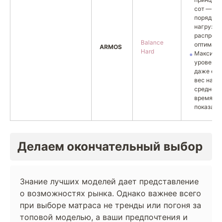
сот — в 
порядке,
нагрузка
распреде
Balance
оптималь
ARMOS
Hard
Максима
уровень 
даже есл
вес намн
среднего,
время —
показате
Делаем окончательный выбор
Знание лучших моделей дает представление
о возможностях рынка. Однако важнее всего
при выборе матраса не тренды или погоня за
топовой моделью, а ваши предпочтения и