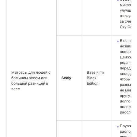
микрома
улучшен
циркуляц
за счет 
Oxy Comfo
В основе
независ
нового п
Движения
ряда пру
передаю
Матрасы для людей с
Base Firm
соседним
большим весом или
Sealy
Black
чтобы па
большой разницей в
Edition
разными
весе
не мешал
другу. Н
долго ис
положени
расслаби
Пружины
располо
принципу