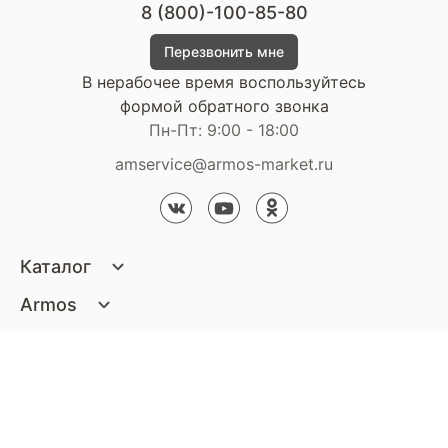
8 (800)-100-85-80
Перезвонить мне
В нерабочее время воспользуйтесь
формой обратного звонка
Пн-Пт: 9:00 - 18:00
amservice@armos-market.ru
Каталог
Матрасы
Armos
Кровати
О компании
Покупателям
Диваны
Сертификаты
Акции
Пуфики и банкетки
Контакты
Статьи
Наши салоны
Подушки и одеяла
Стать партнером
Доставка и оплата
Контакты компании
Кресла
Дизайнерам