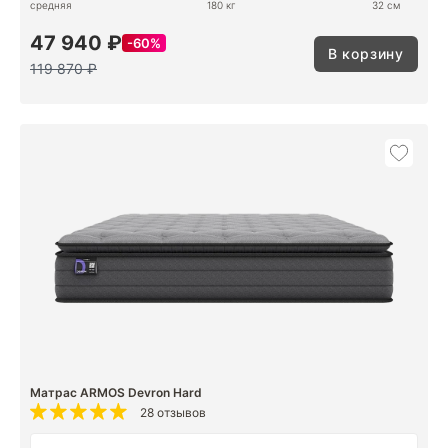
средняя
180 кг
32 см
47 940 ₽
60%
В корзину
119 870 ₽
Матрас ARMOS Devron Hard
28 отзывов